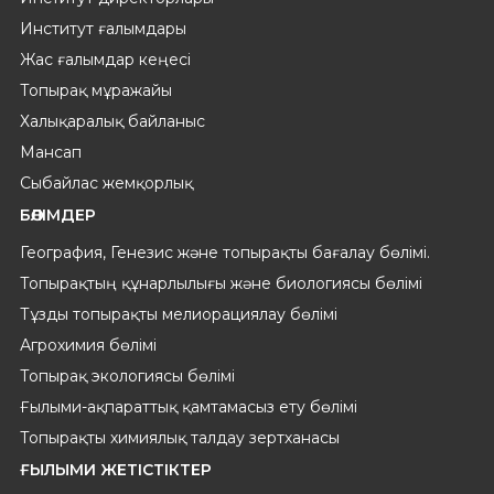
Институт ғалымдары
Жас ғалымдар кеңесі
Топырақ мұражайы
Халықаралық байланыс
Мансап
Сыбайлас жемқорлық
БӨЛІМДЕР
География, Генезис және топырақты бағалау бөлімі.
Топырақтың құнарлылығы және биологиясы бөлімі
Тұзды топырақты мелиорациялау бөлімі
Агрохимия бөлімі
Топырақ экологиясы бөлімі
Ғылыми-ақпараттық қамтамасыз ету бөлімі
Топырақты химиялық талдау зертханасы
ҒЫЛЫМИ ЖЕТІСТІКТЕР