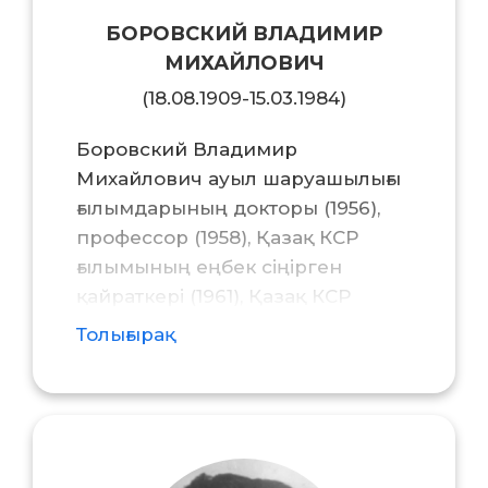
БОРОВСКИЙ ВЛАДИМИР
МИХАЙЛОВИЧ
(18.08.1909-15.03.1984)
Боровский Владимир
Михайлович ауыл шаруашылығы
ғылымдарының докторы (1956),
профессор (1958), Қазақ КСР
ғылымының еңбек сіңірген
қайраткері (1961), Қазақ КСР
Ғылым Академиясының
Толығырақ
корреспондент-мүшесі (1962),
қазақ КСР Ғылым
академиясының академигі (1983),
КазКСР Мемлекеттік сыйлығының
лауреаты...