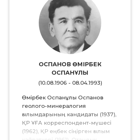
ОСПАНОВ ӨМІРБЕК
ОСПАНҰЛЫ
(10.08.1906 - 08.04.1993)
Өмірбек Оспанұлы Оспанов
геолого-минералогия
ғылымдарының кандидаты (1937),
ҚР ҰҒА корреспондент-мүшесі
(1962), ҚР еңбек сіңірген ғылым
қайраткері (1961). Отандық