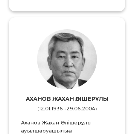
ғылым Академиясының вице-
президенті (2017), ҚР ҰҒА
корреспондент – мүшесі (2017),
ҚР ҰҒА академигі (2020), РҒА СБ
құрметті ғылым докторы...
АХАНОВ ЖАХАН ӘЛІШЕРҰЛЫ
(12.01.1936 -29.06.2004)
Аханов Жахан Әлішерұлы
ауылшаруашылығы