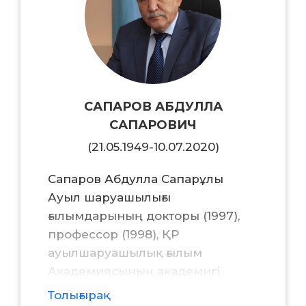
САПАРОВ АБДУЛЛА
САПАРОВИЧ
(21.05.1949-10.07.2020)
Сапаров Абдулла Сапарұлы
Ауыл шаруашылығы
ғылымдарының докторы (1997),
профессор (1998), ҚР
ауылшаруашылық ғылым
Академиясының академигі
(2009), ҚР ауылшаруашылық
Толығырақ