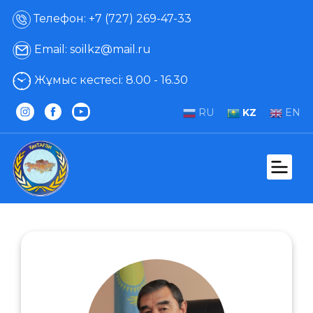
Телефон: +7 (727) 269-47-33
Email: soilkz@mail.ru
Жұмыс кестесі: 8.00 - 16.30
RU
KZ
EN