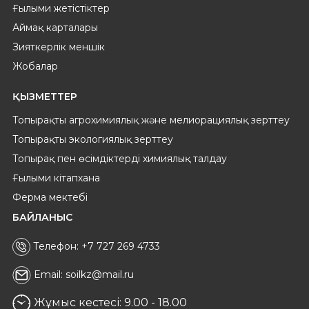
Ғылыми жетістіктер
Аймақ карталары
Зияткерлік меншік
Жобалар
ҚЫЗМЕТТЕР
Топырақты агрохимиялық және мелиорациялық зерттеу
Топырақты экологиялық зерттеу
Топырақ пен өсімдіктерді химиялық талдау
Ғылыми кітапхана
Ферма мектебі
БАЙЛАНЫС
Телефон: +7 727 269 4733
Email: soilkz@mail.ru
Жұмыс кестесі: 9.00 - 18.00