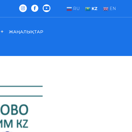
RU
KZ
EN
ЖАҢАЛЫҚТАР