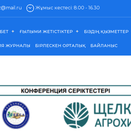
kz@mail.ru
Жұмыс кестесі: 8.00 - 16.30
БЕТ
ҒЫЛЫМИ ЖЕТІСТІКТЕР
БІЗДІҢ ҚЫЗМЕТТЕР
ИЯ ЖУРНАЛЫ
БІРЛЕСКЕН ОРТАЛЫҚ
БАЙЛАНЫС