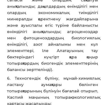
сапасы және олардың сақталуы
анықталынды; дақылдардың өнімділігі мен
олардың экономикалық тиімділігі
минералды қоректнену жағдайларына
және ауыспалы егіс түріне байланысты
өнімділігі анықталынды; агроценоздар
мен фитоценоздардың биологиялық
өнімділігі, азот айналымы мен күл
элементтері, Іле Алатауының тау
бөктеріндегі күңгірт қара қоңыр
топырақтардың биогендік элементтерінің
балансы зерттелінді).
6. Техногендік бүліну, мұнай-химиялық
ластану аумақтары бөлінген
топырақтарының бүлінуін бағалай отырып,
Каспий маңының топырақ-экологиялық
картасы жасалынды;