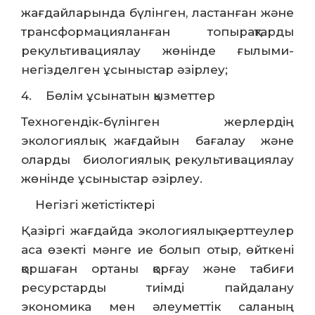
жағдайларында бүлінген, ластанған және
трансформацияланған топырақтарды
рекультивациялау жөнінде ғылыми-
негізделген ұсыныстар әзірлеу;
4. Бөлім ұсынатын қызметтер
Техногендік-бүлінген жерлердің
экологиялық жағдайын бағалау және
оларды биологиялық рекультивациялау
жөнінде ұсыныстар әзірлеу.
Негізгі жетістіктері
Қазіргі жағдайда экологиялық зерттеулер
аса өзекті мәнге ие болып отыр, өйткені
қоршаған ортаны қорғау және табиғи
ресурстарды тиімді пайдалану
экономика мен әлеуметтік саланың