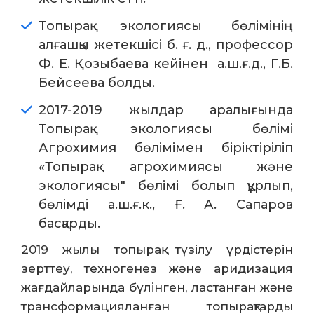
Топырақ экологиясы бөлімінің
алғашқы жетекшісі б. ғ. д., профессор
Ф. Е. Қозыбаева кейінен а.ш.ғ.д., Г.Б.
Бейсеева болды.
2017-2019 жылдар аралығында
Топырақ экологиясы бөлімі
Агрохимия бөлімімен біріктіріліп
«Топырақ агрохимиясы және
экологиясы" бөлімі болып құрлып,
бөлімді а.ш.ғ.к., Ғ. А. Сапаров
басқарды.
2019 жылы топырақ түзілу үрдістерін
зерттеу, техногенез және аридизация
жағдайларында бүлінген, ластанған және
трансформацияланған топырақтарды