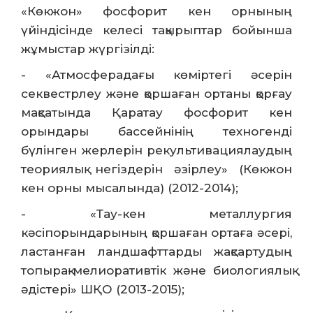
«Көкжон» фосфорит кен орнының
үйіндісінде келесі тақырыптар бойынша
жұмыстар жүргізілді:
- «Атмосферадағы көміртегі әсерін
секвестрлеу және қоршаған ортаны қорғау
мақсатында Қаратау фосфорит кен
орындары бассейнінің техногенді
бүлінген жерлерін рекультивациялаудың
теориялық негіздерін әзірлеу» (Көкжон
кен орны мысалында) (2012-2014);
- «Тау-кен металлургия
кәсіпорындарының қоршаған ортаға әсері,
ластанған ландшафттарды жақсартудың
топырақ-мелиоративтік және биологиялық
әдістері» ШҚО (2013-2015);