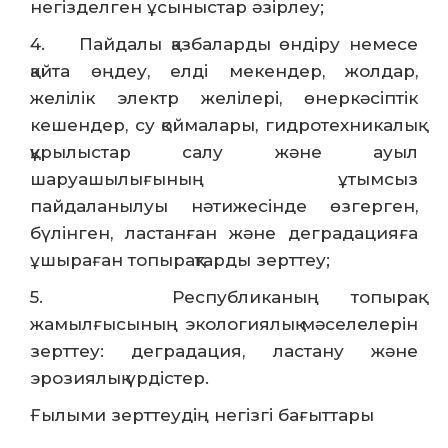
негізделген ұсыныстар әзірлеу;
4. Пайдалы қазбаларды өндіру немесе
қайта өңдеу, елді мекендер, жолдар,
желілік электр желілері, өнеркәсіптік
кешендер, су қоймалары, гидротехникалық
құрылыстар салу және ауыл
шаруашылығының ұтымсыз
пайдаланылуы нәтижесінде өзгерген,
бүлінген, ластанған және деградацияға
ұшыраған топырақтарды зерттеу;
5. Республиканың топырақ
жамылғысының экологиялық мәселелерін
зерттеу: деградация, ластану және
эрозиялық үрдістер.
Ғылыми зерттеудің негізгі бағыттары