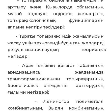
- Топырақтың биологиялық өнімділігін
арттыру және Қызылорда облысының
мұнай өндіруші өңірлері жерлерінің
топырақ-экологиялық функцияларын
қалпына келтіру тәсілдері;
- Тұрақты топырақ-өсімдік жамылғысын
жасау үшін техногенді-бүлінген жерлерді
рекультивациялаудың теориялық
негіздері;
- Арал теңізінің құрғаған табанының
аридизациясы жағдайында
трансформацияланған топырақтарының
биологиялық өнімділігін арттырудың
ғылыми негіздері;
- Лениногор полиметалл
комбинатының, Зырян комбинатының