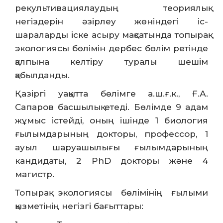
рекультивациялаудың теориялық
негіздерін әзірлеу жөніндегі іс-
шараларды іске асыру мақсатында топырақ
экологиясы бөлімін дербес бөлім ретінде
қалпына келтіру туралы шешім
қабылданды.
Қазіргі уақытта бөлімге а.ш.ғ.к., Ғ.А.
Сапаров басшылық етеді. Бөлімде 9 адам
жұмыс істейді, оның ішінде 1 биология
ғылымдарының докторы, профессор, 1
ауыл шаруашылығы ғылымдарының
кандидаты, 2 PhD докторы және 4
магистр.
Топырақ экологиясы бөлімінің ғылыми
қызметінің негізгі бағыттары: