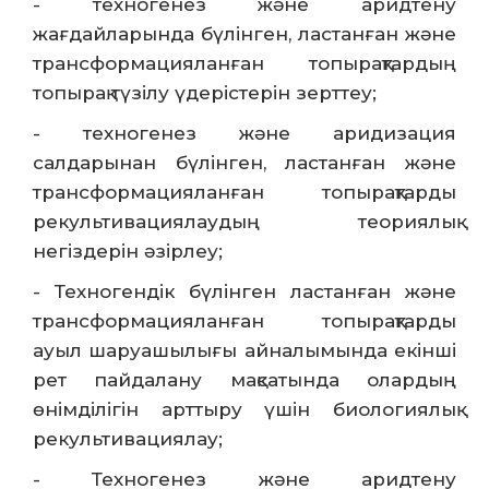
- техногенез және аридтену
жағдайларында бүлінген, ластанған және
трансформацияланған топырақтардың
топырақ түзілу үдерістерін зерттеу;
- техногенез және аридизация
салдарынан бүлінген, ластанған және
трансформацияланған топырақтарды
рекультивациялаудың теориялық
негіздерін әзірлеу;
- Техногендік бүлінген ластанған және
трансформацияланған топырақтарды
ауыл шаруашылығы айналымында екінші
рет пайдалану мақсатында олардың
өнімділігін арттыру үшін биологиялық
рекультивациялау;
- Техногенез және аридтену