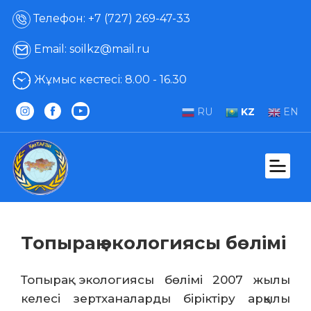
Телефон: +7 (727) 269-47-33
Email: soilkz@mail.ru
Жұмыс кестесі: 8.00 - 16.30
RU
KZ
EN
Топырақ экологиясы бөлімі
Топырақ экологиясы бөлімі 2007 жылы
келесі зертханаларды біріктіру арқылы