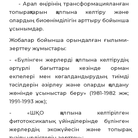
- Арал өңірінің трансформацияланған
топырақтарын қалпына келтіру және
олардың биоөнімділігін арттыру бойынша
ұсынымдар.
Жобалар бойынша орындалған ғылыми-
зерттеу жұмыстары:
- «Бүлінген жерлерді қалпына келтірудің
әртүрлі бағыттары кезінде орман
екпелері мен көгалдандырудың тиімді
тәсілдерін әзірлеу және оларды қолдану
жөнінде ұсыныстар беру» (1981-1982 жж;
1991-1993 жж);
- «ШҚО қалпына келтірілген
фитотоксикалық үйінділерінде бүлінген
жерлердің экожүйесін және топырақ
түзілу үрдістерін зерттеу»;