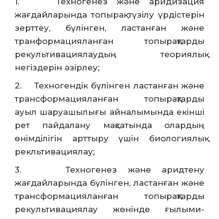
1. Техногенез және аридизация
жағдайларында топырақ түзілу үрдістерін
зерттеу, бүлінген, ластанған және
транформацияланған топырақтарды
рекультивациялаудың теориялық
негіздерін әзірлеу;
2. Техногендік бүлінген ластанған және
трансформацияланған топырақтарды
ауыл шаруашылығы айналымында екінші
рет пайдалану мақсатында олардың
өнімділігін арттыру үшін биологиялық
рекльтивациялау;
3. Техногенез және аридтену
жағдайларында бүлінген, ластанған және
трансформацияланған топырақтарды
рекультивациялау жөнінде ғылыми-