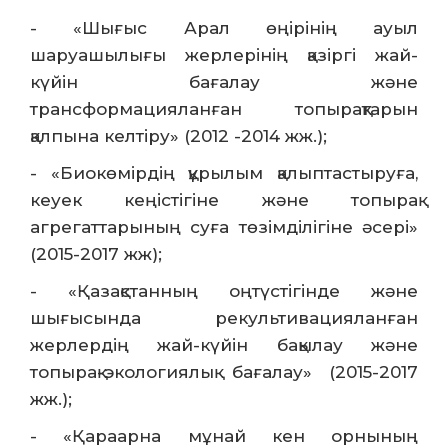
- «Шығыс Арал өңірінің ауыл
шаруашылығы жерлерінің қазіргі жай-
күйін бағалау және
трансформацияланған топырақтарын
қалпына келтіру» (2012 -2014 жж.);
- «Биокөмірдің құрылым қалыптастыруға,
кеуек кеңістігіне және топырақ
агрегаттарының суға төзімділігіне әсері»
(2015-2017 жж);
- «Қазақстанның оңтүстігінде және
шығысында рекультивацияланған
жерлердің жай-күйін бақылау және
топырақ-экологиялық бағалау» (2015-2017
жж.);
- «Қараарна мұнай кен орнының