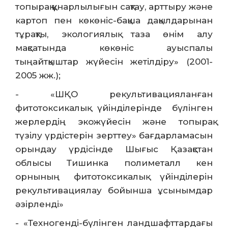
топырақ құнарлылығын сақтау, арттыру және
картоп пен көкөніс-бақша дақылдарынан
тұрақты, экологиялық таза өнім алу
мақсатында көкөніс ауыспалы
тыңайтқыштар жүйесін жетілдіру» (2001-
2005 жж.);
- «ШҚО рекультивацияланған
фитотоксикалық үйінділерінде бүлінген
жерлердің экожүйесін және топырақ
түзілу үрдістерін зерттеу» бағдарламасын
орындау үрдісінде Шығыс Қазақстан
облысы Тишинка полиметалл кен
орнының фитотоксикалық үйінділерін
рекультивациялау бойынша ұсынымдар
әзірленді»
- «Техногенді-бүлінген ландшафттардағы