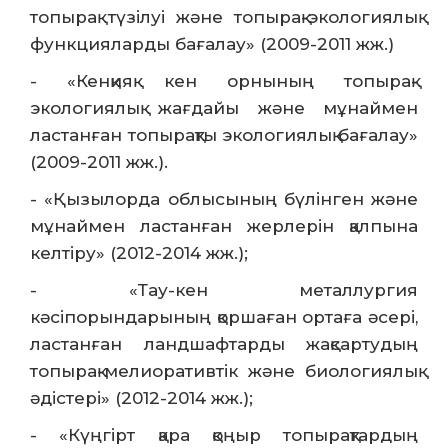
топырақ түзілуі және топырақ-экологиялық
функцияларды бағалау» (2009-2011 жж.)
- «Кенқияқ кен орнының топырақ-
экологиялық жағдайы және мұнаймен
ластанған топырақты экологиялық бағалау»
(2009-2011 жж.).
- «Қызылорда облысының бүлінген және
мұнаймен ластанған жерлерін қалпына
келтіру» (2012-2014 жж.);
- «Тау-кен металлургия
кәсіпорындарының қоршаған ортаға әсері,
ластанған ландшафтарды жақсартудың
топырақ-мелиоративтік және биологиялық
әдістері» (2012-2014 жж.);
- «Күңгірт қара қоңыр топырақтардың