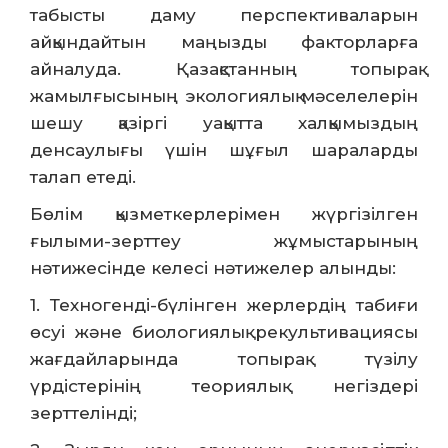
табысты даму перспективаларын
айқындайтын маңызды факторларға
айналуда. Қазақстанның топырақ
жамылғысының экологиялық мәселелерін
шешу қазіргі уақытта халқымыздың
денсаулығы үшін шұғыл шараларды
талап етеді.
Бөлім қызметкерлерімен жүргізілген
ғылыми-зерттеу жұмыстарының
нәтижесінде келесі нәтижелер алынды:
1. Техногенді-бүлінген жерлердің табиғи
өсуі және биологиялық рекультивациясы
жағдайларында топырақ түзілу
үрдістерінің теориялық негіздері
зерттелінді;