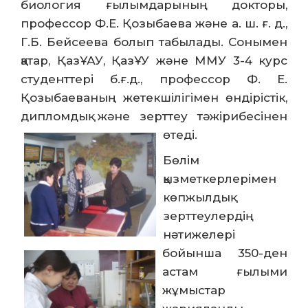
биология ғылымдарының докторы,
профессор Ф.Е. Қозыбаева және а. ш. ғ. д.,
Г.Б. Бейсеева болып табылады. Сонымен
қатар, ҚазҰАУ, ҚазҰУ және ММУ 3-4 курс
студенттері б.ғ.д., профессор Ф. Е.
Қозыбаеваның жетекшілігімен өндірістік,
дипломдық және зерттеу тәжірибесінен
өтеді.
Бөлім
қызметкерлерімен
көпжылдық
зерттеулердің
нәтижелері
бойынша 350-ден
астам ғылыми
жұмыстар