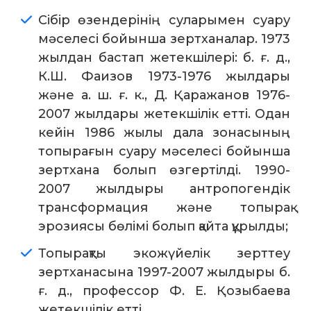
Сібір өзендерінің суларымен суару
мәселесі бойынша зертханалар. 1973
жылдан бастап жетекшілері: б. ғ. д.,
К.Ш. Фаизов 1973-1976 жылдары
және а. ш. ғ. к., Д. Қаражанов 1976-
2007 жылдары жетекшілік етті. Одан
кейін 1986 жылы дала зонасының
топырағын суару мәселесі бойынша
зертхана болып өзгертілді. 1990-
2007 жылдыры антропогендік
трансформация және топырақ
эрозиясы бөлімі болып қайта құрылды;
Топырақты экожүйелік зерттеу
зертханасына 1997-2007 жылдыры б.
ғ. д., профессор Ф. Е. Қозыбаева
жетекшілік етті.