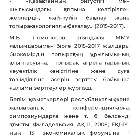
- «Қазақстанның оңтүстігі мен
шығысындағы қалпына келтірілген
жерлердің жай-күйін бақылау және
топырақ-экологиялық бағалау» (2015-2017).
М.В. Ломоносов атындағы ММУ
ғалымдарымен бірге 2015-2017 жылдары
биокөмірдің топырақтың құрылымының
қалыптасуына, топырақ агрегаттарының
кеуектілік кеңістігіне және суға
төзімділігіне әсерін зерттеу бойынша
ғылыми зерттеулер жүргізді.
Бөлім қызметкерлері республикалық және
халықаралық конференцияларға,
симпозиумдарға және т. б. белсенді
қатысты: Филадельфия. АҚШ, 2006; ЕҚЫҰ-
ның 15 экономикалық форумына 1