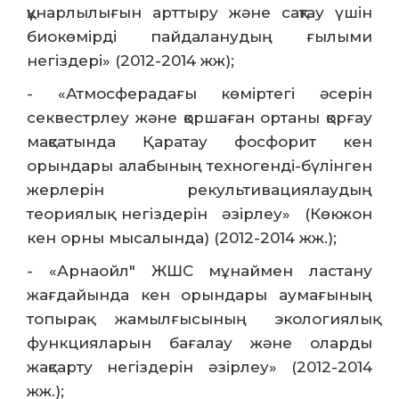
құнарлылығын арттыру және сақтау үшін
биокөмірді пайдаланудың ғылыми
негіздері» (2012-2014 жж);
- «Атмосферадағы көміртегі әсерін
секвестрлеу және қоршаған ортаны қорғау
мақсатында Қаратау фосфорит кен
орындары алабының техногенді-бүлінген
жерлерін рекультивациялаудың
теориялық негіздерін әзірлеу» (Көкжон
кен орны мысалында) (2012-2014 жж.);
- «Арнаойл" ЖШС мұнаймен ластану
жағдайында кен орындары аумағының
топырақ жамылғысының экологиялық
функцияларын бағалау және оларды
жақсарту негіздерін әзірлеу» (2012-2014
жж.);