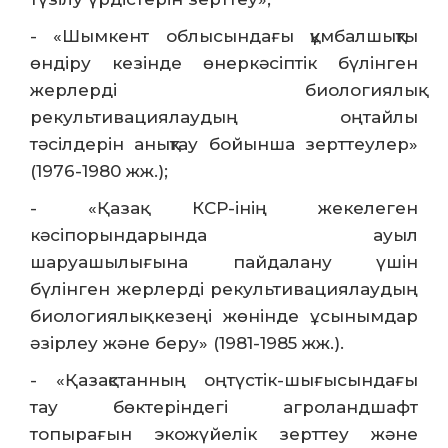
- «Шымкент облысындағы құмбалшықты
өндіру кезінде өнеркәсіптік бүлінген
жерлерді биологиялық
рекультивациялаудың оңтайлы
тәсілдерін анықтау бойынша зерттеулер»
(1976-1980 жж.);
- «Қазақ КСР-інің жекелеген
кәсіпорындарында ауыл
шаруашылығына пайдалану үшін
бүлінген жерлерді рекультивациялаудың
биологиялық кезеңі жөнінде ұсынымдар
әзірлеу және беру» (1981-1985 жж.).
- «Қазақстанның оңтүстік-шығысындағы
тау бөктеріндегі агроландшафт
топырағын экожүйелік зерттеу және