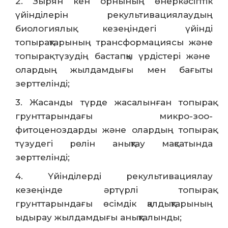
2. Зырян кен орнының өнеркәсіптік
үйінділерін рекультивациялаудың
биологиялық кезеңіндегі үйінді
топырақтарының трансформациясы және
топырақ түзудің бастапқы үрдістері және
олардың жылдамдығы мен бағыты
зерттелінді;
3. Жасанды түрде жасалынған топырақ
грунттарындағы микро-зоо-
фитоценоздарды және олардың топырақ
түзудегі рөлін анықтау мақсатында
зерттелінді;
4. Үйінділерді рекультивациялау
кезеңінде әртүрлі топырақ
грунттарындағы өсімдік қалдықтарының
ыдырау жылдамдығы анықталынды;