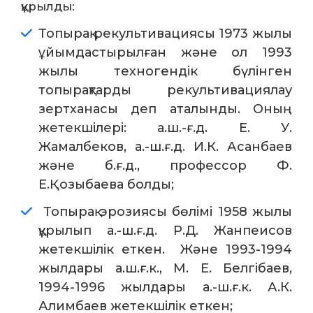
құрылды:
Топырақ рекультивациясы 1973 жылы
ұйымдастырылған және ол 1993
жылы техногендік бүлінген
топырақтарды рекультивациялау
зертханасы деп аталынды. Оның
жетекшілері: а.ш.-ғ.д. Е. У.
Жамалбеков, а.-ш.ғ.д. И.К. Асанбаев
және б.ғ.д., профессор Ф.
Е.Қозыбаева болды;
Топырақ эрозиясы бөлімі 1958 жылы
құрылып а.-ш.ғ.д. Р.Д. Жанпеисов
жетекшілік еткен. Және 1993-1994
жылдары а.ш.ғ.к., М. Е. Белгібаев,
1994-1996 жылдары а.-ш.ғ.к. А.К.
Алимбаев жетекшілік еткен;