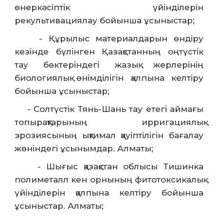
өнеркәсіптік үйінділерін
рекультивациялау бойынша ұсыныстар;
- Құрылыс материалдарын өндіру
кезінде бүлінген Қазақстанның оңтүстік
тау бөктеріндегі жазық жерлерінің
биологиялық өнімділігін қалпына келтіру
бойынша ұсыныстар;
- Солтүстік Тянь-Шань тау етегі аймағы
топырақтарының ирригациялық
эрозиясының ықтимал қауіптілігін бағалау
жөніндегі ұсынымдар. Алматы;
- Шығыс қазақстан облысы Тишинка
полиметалл кен орнының фитотоксикалық
үйінділерін қалпына келтіру бойынша
ұсыныстар. Алматы;