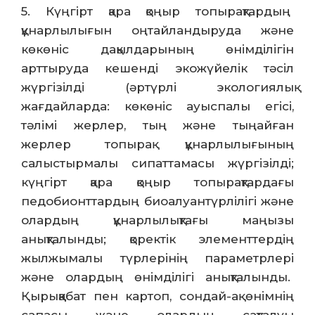
5. Күңгірт қара қоңыр топырақтардың
құнарлылығын оңтайландыруда және
көкөніс дақылдарының өнімділігін
арттыруда кешенді экожүйелік тәсіл
жүргізілді (әртүрлі экологиялық
жағдайларда: көкөніс ауыспалы егісі,
тәлімі жерлер, тың және тыңайған
жерлер топырақ құнарлылығының
салыстырмалы сипаттамасы жүргізілді;
күңгірт қара қоңыр топырақтардағы
педобионттардың биоалуантүрлілігі және
олардың құнарлылықтағы маңызы
анықталынды; қоректік элементтердің
жылжымалы түрлерінің параметрлері
және олардың өнімділігі анықталынды.
Қырыққабат пен картоп, сондай-ақ өнімнің