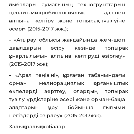
қамбалары аумағының техногрунттарын
цеолит-микробиологиялық әдіспен
қалпына келтіру және топырақ түзілуіне
әсері» (2015-2017 жж.);
- «Атырау облысы жағдайында жем-шөп
дақылдарын өсіру кезінде топырақ
құнарлылығын қалпына келтіруді әзірлеу»
(2015-2017 жж);
- «Арал теңізінің құрғаған табанындағы
орман мелиорациялық қорғаныштық
екпелерді зерттеу, олардың топырақ
түзілу үрдістеріне әсері және орман-бақша
алқаптарын құру бойынша ғылыми
негіздерді әзірлеу» (2015-2017жж).
Халықаралық жобалар