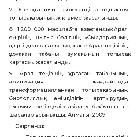
7. Қазақстанның техногенді ландшафты
топырақтарының жіктемесі жасалынды;
8. 1:200 000 масштабта қазақстандық Арал
өңірінің шығыс бөлігінің «Сырдарияның
қазіргі дельталарының және Арал теңізінің
құрғаған табаны аумағының топырақ
картасы» жасалынды.
9. Арал теңізінің құрғаған табанының
аридизация жағдайында
трансформацияланған топырақтарының
биологиялық өнімділігін арттырудың
ғылыми негіздерін әзірлеу бойынша іс-
шаралар ұсынылды. Алматы. 2009.
Әзірленді: