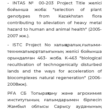
- INTAS № 00-203 Project Title желісі
бойынша жоба: "selection of plant
genotypes from Kazakhstan flora
contributing to alleviation of heavy metal
hazard to human and animal health" (2005-
2007 жж.).
- ISTC Project No халықаралық ғылыми-
техникалық орталығының желісі бойынша
орындалған 463- жоба. K-463 "biological
recultivation of technogenically disturbed
lands and the ways for acceleration of
biocomplexes natural regeneration" (2006-
2008жж).
РҒА СБ Топырақтану және агрохимия
институтының ғалымдарымен бірлесіп
Жамбыл облысы Сарысу ауданының