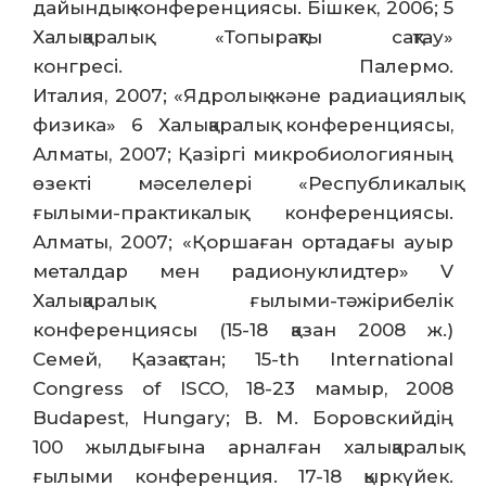
дайындық конференциясы. Бішкек, 2006; 5
Халықаралық «Топырақты сақтау»
конгресі. Палермо.
Италия, 2007; «Ядролық және радиациялық
физика» 6 Халықаралық конференциясы,
Алматы, 2007; Қазіргі микробиологияның
өзекті мәселелері «Республикалық
ғылыми-практикалық конференциясы.
Алматы, 2007; «Қоршаған ортадағы ауыр
металдар мен радионуклидтер» V
Халықаралық ғылыми-тәжірибелік
конференциясы (15-18 қазан 2008 ж.)
Семей, Қазақстан; 15-th International
Congress of ISCO, 18-23 мамыр, 2008
Budapest, Hungary; В. М. Боровскийдің
100 жылдығына арналған халықаралық
ғылыми конференция. 17-18 қыркүйек.