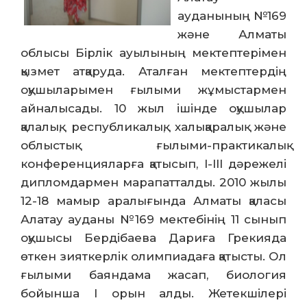
ауданының №169
және Алматы
облысы Бірлік ауылының мектептерімен
қызмет атқаруда. Аталған мектептердің
оқушыларымен ғылыми жұмыстармен
айналысады. 10 жыл ішінде оқушылар
қалалық, республикалық, халықаралық және
облыстық ғылыми-практикалық
конференцияларға қатысып, I-III дәрежелі
дипломдармен марапатталды. 2010 жылы
12-18 мамыр аралығында Алматы қаласы
Алатау ауданы №169 мектебінің 11 сынып
оқушысы Бердібаева Дариға Грекияда
өткен зияткерлік олимпиадаға қатысты. Ол
ғылыми баяндама жасап, биология
бойынша I орын алды. Жетекшілері