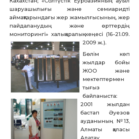
Кахахстан; «Солтүстік Еуроазияның ауыл
шаруашылығы және семиаридті
аймақтарындағы жер жамылғысының, жер
пайдаланудың және өрттердің
мониторингі» халықаралық кеңесі (16-21.09.
2009 ж.).
Бөлім көп
жылдар бойы
ЖОО және
мектептермен
тығыз
байланыста:
2001 жылдан
бастап Әуезов
ауданының №13,
Алматы қаласы
Алатау