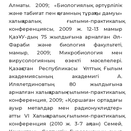
Алматы. 2009; «Биологиялық әртүрлілік
және табиғат пен қоғамның тұрақты дамуы»
халықаралық ғылыми-практикалық
конференциясы, 2009 ж. 12-13 мамыр
ҚазҰУ-дың 75 жылдығына арналған Әл-
Фараби және биология факультеті,
мамыр, 2009; Микробиология мен
вирусологияның өзекті мәселелері.
Қазақстан Республикасы Ұлттық Ғылым
академиясының академигі А.
Илялетдиновтың 80 жылдығына
арналған халықаралық ғылыми-практикалық
конференция, 2009; «Қоршаған ортадағы
ауыр металдар мен радионуклидтер»
атты VI Халықаралық ғылыми-практикалық
конференция (2010 ж. 3-7 ақпан) Семей,