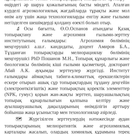
өңірдегі әр шаруа қожалығының басты міндеті. Аталған
күрделі агроэкологиялық жағдайларда тұрақты және мол
өнім алу үшін жаңа технологияларды енгізу және ғылыми
негізделген шешімдерді қолдану өзекті болып отыр.
🔬
Осы бағытта, Ө.О.Оспанов атындағы Қазақ
топырақтану және агрохимия ғылыми-зерттеу
институтының ғалымдары: Агрохимия бөлімінің
меңгерушісі а.ш.ғ. кандидаты, доцент Амиров Б.А.,
Тұзданған топырақтарды мелиорациялау бөлімінің
меңгерушісі РһD Пошанов М.Н., Топырақ құнарлығы және
биологиясы бөлімінің кіші ғылыми қызметкері, докторант
Абай А.К. ауқымды зерттеулер жүргізді. Институт
ғалымдары аймақтың табиғи-климаттық ерекшеліктерін
ескере отырып ашық сұр топырақтардың тұздану деңгейін
(электроөткізгіштік) және топырақтың қоректік элементтер
(NPK, гумус) қорын жан-жақты зерттеп, шаруашылықтың
топырақ құнарлылығын қалпына келтіру және
ауылшаруашылық дақылдарының өнімділігін арттыру
бойынша жаңа ұсыныстар мен технологиялар әзірледі.
🗺️
Жүргізілген зерттеулердің нәтижесінде аудан
топырақтарының мелиоративтік және агрохимиялық
карталары жасалып, олардың химиялық құрамына терең