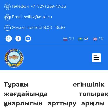
Телефон: +7 (727) 269-47-33
Email: soilkz@mail.ru
Жұмыс кестесі: 8.00 - 16.30
RU
KZ
EN
Тұрақты егіншілік
жағдайында топырақ
құнарлығын арттыру арқылы