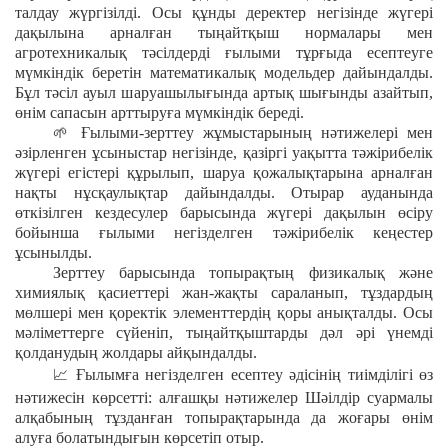
талдау жүргізілді. Осы құнды деректер негізінде жүгері
дақылына арналған тыңайтқыш нормалары мен
агротехникалық тәсілдерді ғылыми тұрғыда есептеуге
мүмкіндік беретін математикалық модельдер дайындалды.
Бұл тәсіл ауыл шаруашылығында артық шығынды азайтып,
өнім сапасын арттыруға мүмкіндік береді.
🌱
Ғылыми-зерттеу жұмыстарының нәтижелері мен
әзірленген ұсыныстар негізінде, қазіргі уақытта тәжірибелік
жүгері егістері құрылып, шаруа қожалықтарына арналған
нақты нұсқаулықтар дайындалды. Отырар ауданында
өткізілген кездесулер барысында жүгері дақылын өсіру
бойынша ғылыми негізделген тәжірибелік кеңестер
ұсынылды.
Зерттеу барысында топырақтың физикалық және
химиялық қасиеттері жан-жақты сараланып, тұздардың
мөлшері мен қоректік элементтердің қоры анықталды. Осы
мәліметтерге сүйеніп, тыңайтқыштарды дәл әрі үнемді
қолданудың жолдары айқындалды.
📈
Ғылымға негізделген есептеу әдісінің тиімділігі өз
нәтижесін көрсетті: алғашқы нәтижелер Шәілдір суармалы
алқабының тұзданған топырақтарында да жоғары өнім
алуға болатындығын көрсетіп отыр.