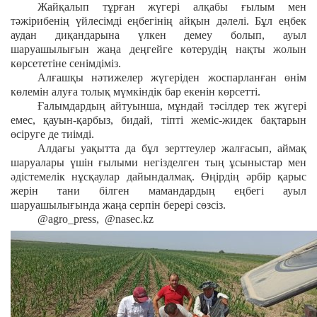
Жайқалып тұрған жүгері алқабы ғылым мен
тәжірибенің үйлесімді еңбегінің айқын дәлелі. Бұл еңбек
аудан диқандарына үлкен демеу болып, ауыл
шаруашылығын жаңа деңгейге көтерудің нақты жолын
көрсететіне сенімдіміз.
Алғашқы нәтижелер жүгеріден жоспарланған өнім
көлемін алуға толық мүмкіндік бар екенін көрсетті.
Ғалымдардың айтуынша, мұндай тәсілдер тек жүгері
емес, қауын-қарбыз, бидай, тіпті жеміс-жидек бақтарын
өсіруге де тиімді.
Алдағы уақытта да бұл зерттеулер жалғасып, аймақ
шаруалары үшін ғылыми негізделген тың ұсыныстар мен
әдістемелік нұсқаулар дайындалмақ. Өңірдің әрбір қарыс
жерін тани білген мамандардың еңбегі ауыл
шаруашылығында жаңа серпін берері сөзсіз.
@agro_press, @nasec.kz