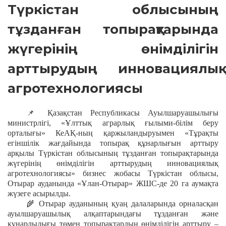
Түркістан облысының
тұзданған топырақтарында
жүгерінің өнімділігін
арттырудың инновациялық
агротехнологиясы
📌
Қазақстан Республикасы Ауылшаруашылығы
министрлігі, «Ұлттық аграрлық ғылыми-білім беру
орталығы» КеАҚ-ның қаржыландыруымен «Тұрақты
егіншілік жағдайында топырақ құнарлығын арттыру
арқылы Түркістан облысының тұзданған топырақтарында
жүгерінің өнімділігін арттырудың инновациялық
агротехнологиясы» бизнес жобасы Түркістан облысы,
Отырар ауданында «Ұлан-Отырар» ЖШС-де 20 га аумақта
жүзеге асырылды.
🌾
Отырар ауданының қуаң далаларында орналасқан
ауылшаруашылық алқаптарындағы тұзданған және
құнарлылығы төмен топырақтардың өнімділігін арттыру –