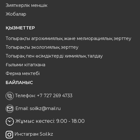
Зияткерлік меншік
Жобалар
ҚЫЗМЕТТЕР
Топырақты агрохимиялық және мелиорациялық зерттеу
Топырақты экологиялық зерттеу
Топырақ пен өсімдіктерді химиялық талдау
Ғылыми кітапхана
Ферма мектебі
БАЙЛАНЫС
Телефон: +7 727 269 4733
Email: soilkz@mail.ru
Жұмыс кестесі: 9.00 - 18.00
Инстаграм Soil.kz