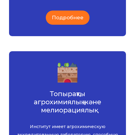
Подробнее
Топырақты
агрохимиялық және
мелиорациялық
зерттеу
Институт имеет агрохимическую
аккредитованную лабораторию, способную