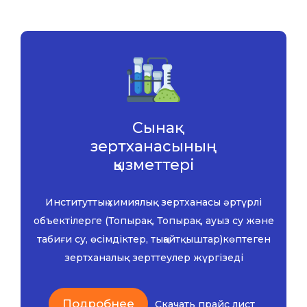
Сынақ
зертханасының
қызметтері
Институттың химиялық зертханасы әртүрлі
объектілерге (Топырақ, Топырақ, ауыз су және
табиғи су, өсімдіктер, тыңайтқыштар)көптеген
зертханалық зерттеулер жүргізеді
Подробнее
Скачать прайс лист