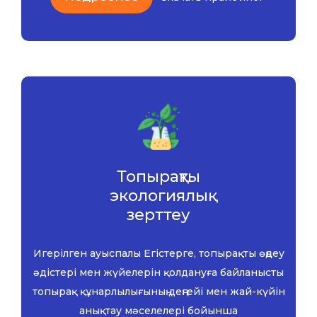
Топырақты
экологиялық
зерттеу
Игерілген ауыспалы Егістерге, топырақты өңдеу
әдістері мен жүйелерін қолдануға байланысты
топырақ құнарлылығының деңгейі мен жай-күйін
анықтау мәселелері бойынша