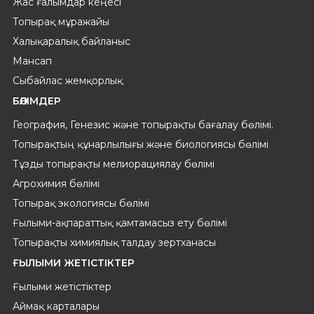
Жас ғалымдар кеңесі
Топырақ мұражайы
Халықаралық байланыс
Мансап
Сыбайлас жемқорлық
БӨЛІМДЕР
География, Генезис және топырақты бағалау бөлімі.
Топырақтың құнарлылығы және биологиясы бөлімі
Тұзды топырақты мелиорациялау бөлімі
Агрохимия бөлімі
Топырақ экологиясы бөлімі
Ғылыми-ақпараттық қамтамасыз ету бөлімі
Топырақты химиялық талдау зертханасы
ҒЫЛЫМИ ЖЕТІСТІКТЕР
Ғылыми жетістіктер
Аймақ карталары